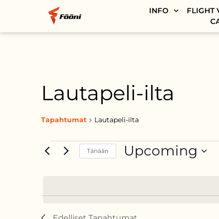
INFO
FLIGHT 
C
Lautapeli-ilta
Tapahtumat
Lautapeli-ilta
Upcoming
Tänään
VALITSE
PÄIVÄ.
Edelliset
Tapahtumat