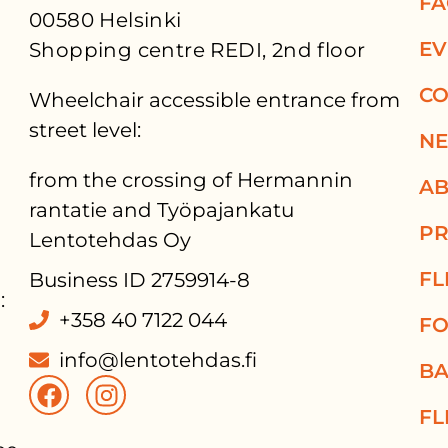
F
00580 Helsinki
EV
Shopping centre REDI, 2nd floor
CO
Wheelchair accessible entrance from
street level:
N
from the crossing of Hermannin
AB
rantatie and Työpajankatu
PR
Lentotehdas Oy
FL
Business ID 2759914-8
:
+358 40 7122 044
FO
info@lentotehdas.fi
BA
FL