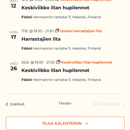
WED
12
Keskiviikko illan hupilennot
Fööni
Hermannin rantatie 11, Helsinki, Finland
17.8. @ 19:30
-
21:30
Uusien harrastajien ilta
MON
17
Harrastajien ilta
Fööni
Hermannin rantatie 11, Helsinki, Finland
26.8. @ 19:30
-
21:30
Keskiviikko illan hupilennot
WED
26
Keskiviikko illan hupilennot
Fööni
Hermannin rantatie 11, Helsinki, Finland
Tänään
SEURAAVAT
Tapahtumat
Edelliset
TAPAHTU
TILAA KALENTERIIN