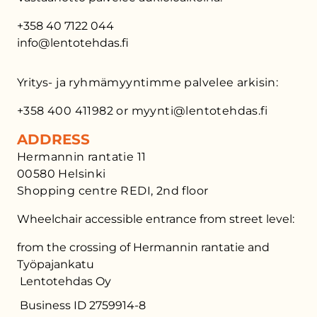
+358 40 7122 044
info@lentotehdas.fi
Yritys- ja ryhmämyyntimme palvelee arkisin:
+358 400 411982 or myynti@lentotehdas.fi
ADDRESS
Hermannin rantatie 11
00580 Helsinki
Shopping centre REDI, 2nd floor
Wheelchair accessible entrance from street level:
from the crossing of Hermannin rantatie and
Työpajankatu
Lentotehdas Oy
Business ID 2759914-8