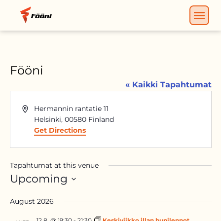
Fööni
« Kaikki Tapahtumat
Address
Hermannin rantatie 11
Helsinki
,
00580
Finland
Get Directions
Tapahtumat at this venue
Upcoming
VALITSE
August 2026
PÄIVÄ.
12.8. @ 19:30
-
21:30
Keskiviikko illan hupilennot