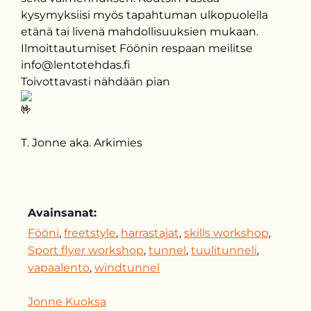
kysymyksiisi myös tapahtuman ulkopuolella
etänä tai livenä mahdollisuuksien mukaan.
Ilmoittautumiset Föönin respaan meilitse
info@lentotehdas.fi
Toivottavasti nähdään pian
T. Jonne aka. Arkimies
Avainsanat:
Fööni
,
freetstyle
,
harrastajat
,
skills workshop
,
Sport flyer workshop
,
tunnel
,
tuulitunneli
,
vapaalento
,
windtunnel
Jonne Kuoksa