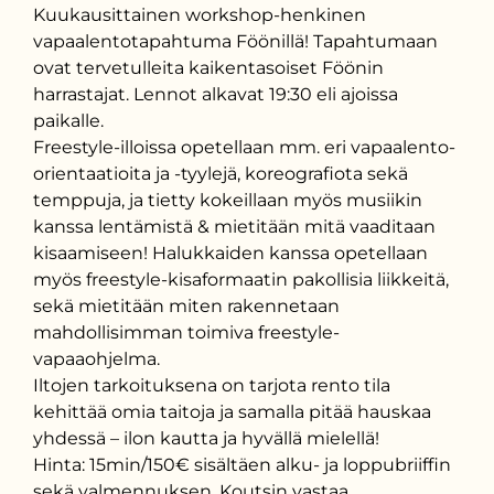
Kuukausittainen workshop-henkinen
vapaalentotapahtuma Föönillä! Tapahtumaan
ovat tervetulleita kaikentasoiset Föönin
harrastajat. Lennot alkavat 19:30 eli ajoissa
paikalle.
Freestyle-illoissa opetellaan mm. eri vapaalento-
orientaatioita ja -tyylejä, koreografiota sekä
temppuja, ja tietty kokeillaan myös musiikin
kanssa lentämistä & mietitään mitä vaaditaan
kisaamiseen! Halukkaiden kanssa opetellaan
myös freestyle-kisaformaatin pakollisia liikkeitä,
sekä mietitään miten rakennetaan
mahdollisimman toimiva freestyle-
vapaaohjelma.
Iltojen tarkoituksena on tarjota rento tila
kehittää omia taitoja ja samalla pitää hauskaa
yhdessä – ilon kautta ja hyvällä mielellä!
Hinta: 15min/150€ sisältäen alku- ja loppubriiffin
sekä valmennuksen. Koutsin vastaa