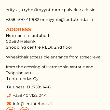
Yritys- ja ryhmämyyntimme palvelee arkisin:
+358 400 411982 or myynti@lentotehdas.fi
ADDRESS
Hermannin rantatie 11
00580 Helsinki
Shopping centre REDI, 2nd floor
Wheelchair accessible entrance from street level:
from the crossing of Hermannin rantatie and
Työpajankatu
Lentotehdas Oy
Business ID 2759914-8
+358 40 7122 044
info@lentotehdas.fi