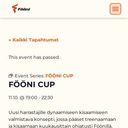
« Kaikki Tapahtumat
This event has passed.
Event Series:
FÖÖNI CUP
FÖÖNI CUP
11.10.
@
19:00
-
22:30
Uusi harrastajille dynaamiseen kisaamiseen
valmistava konsepti, jossa pääset treenaamaan
ja kisaamaan kuukausittain ohjatusti Föönillä.