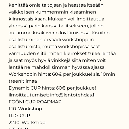
kehittää omia taitojaan ja haastaa itseään
vaikkei sen kummemmin kisaaminen
kiinnostaisikaan. Mukaan voi ilmoittautua
yhdessä parin kanssa tai itsekseen, jolloin
autamme kisakaverin löytämisessä. Kisoihin
osallistuminen ei vaadi workshoppiin
osallistumista, mutta workshopissa saat
varmuuden siitä, miten kierrokset tulee lentää
ja saat myös hyviä vinkkejä siitä miten voit
lentää ne mahdollisimman hyvässä ajassa.
Workshopin hinta: 60€ per joukkue! sis. 10min
treenitiimaa
Dynamic CUP hinta: 60€ per joukkue!
ilmoittautumiset: info@lentotehdas.fi
FÖÖNI CUP ROADMAP:
1.10. Workshop
11.10. CUP
22.10. Workshop