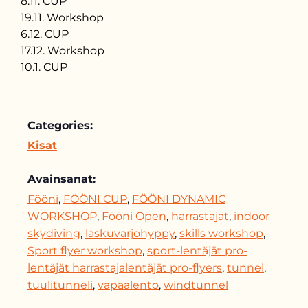
8.11. CUP
19.11. Workshop
6.12. CUP
17.12. Workshop
10.1. CUP
Categories:
Kisat
Avainsanat:
Fööni
,
FÖÖNI CUP
,
FÖÖNI DYNAMIC
WORKSHOP
,
Fööni Open
,
harrastajat
,
indoor
skydiving
,
laskuvarjohyppy
,
skills workshop
,
Sport flyer workshop
,
sport-lentäjät pro-
lentäjät harrastajalentäjät pro-flyers
,
tunnel
,
tuulitunneli
,
vapaalento
,
windtunnel