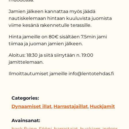
Jamien jälkeen kannattaa myös jäädä
nautiskelemaan hintaan kuuluvista juomista
viime kesänä rakennetulle terassille.
Hinta jameille on 80€ sisältäen 7.5min jami
tiimaa ja juoman jamien jälkeen.
Aloitus: 18:30 ja siitä siirrytään n. 19:00
jamittelemaan.
Ilmoittautumiset jameille info@lentotehdas.fi
Categories:
Dynaamiset illat
,
Harrastajaillat
,
Huckjamit
Avainsanat:
back flying
,
Fööni
,
harrastajat
,
huckjam
,
indoor