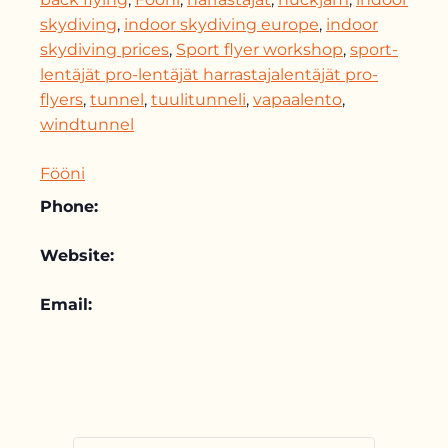
skydiving
,
indoor skydiving europe
,
indoor
skydiving prices
,
Sport flyer workshop
,
sport-
lentäjät pro-lentäjät harrastajalentäjät pro-
flyers
,
tunnel
,
tuulitunneli
,
vapaalento
,
windtunnel
Fööni
Phone:
Website:
Email: