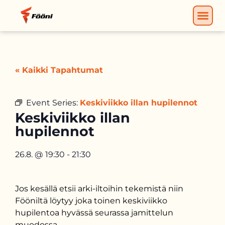
« Kaikki Tapahtumat
Event Series:
Keskiviikko illan hupilennot
Keskiviikko illan
hupilennot
26.8.
@
19:30
-
21:30
Jos kesällä etsii arki-iltoihin tekemistä niin
Fööniltä löytyy joka toinen keskiviikko
hupilentoa hyvässä seurassa jamittelun
muodossa.