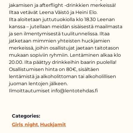
jakamisen ja afterflight -drinkkien merkeissä!
Iltaa vetävät Leena Väistö ja Heini Elo.
Ilta aloitetaan juttutuokiolla klo 18.30 Leenan
kanssa – jutellaan meidän sisäisestä maailmasta
ja sen ilmentymisestä tuulitunnelissa. Iltaa
jatketaan mimmien yhteisten huckjamien
merkeissä, joihin osallistujat jaetaan taitotason
mukaan sopiviin ryhmiin. Lentäminen alkaa klo
20.00. Ilta päättyy drinkkeihin baarin puolella!
Osallistumisen hinta on 80€, sisältäen
lentämistä ja alkoholittoman tai alkoholillisen
juoman lentojen jälkeen.
Ilmoittautumiset info@lentotehdas.fi
Categories:
Girls night
,
Huckjamit