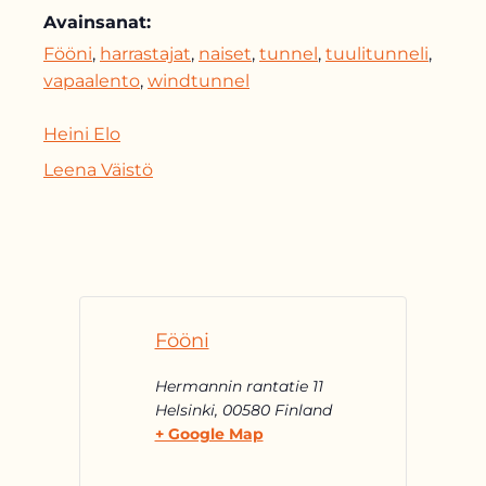
Avainsanat:
Fööni
,
harrastajat
,
naiset
,
tunnel
,
tuulitunneli
,
vapaalento
,
windtunnel
Heini Elo
Leena Väistö
Fööni
Hermannin rantatie 11
Helsinki
,
00580
Finland
+ Google Map