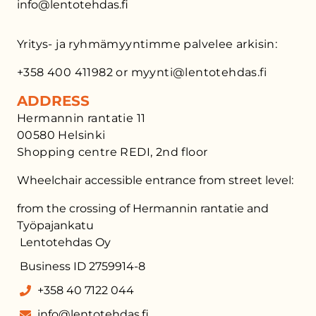
info@lentotehdas.fi
Yritys- ja ryhmämyyntimme palvelee arkisin:
+358 400 411982 or myynti@lentotehdas.fi
ADDRESS
Hermannin rantatie 11
00580 Helsinki
Shopping centre REDI, 2nd floor
Wheelchair accessible entrance from street level:
from the crossing of Hermannin rantatie and
Työpajankatu
Lentotehdas Oy
Business ID 2759914-8
+358 40 7122 044
info@lentotehdas.fi