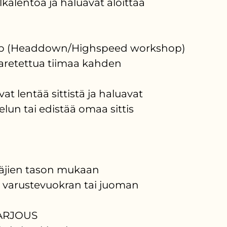
lkälentoa ja haluavat aloittaa
shop (Headdown/Highspeed workshop)
haretettua tiimaa kahden
avat lentää sittistä ja haluavat
lun tai edistää omaa sittis
täjien tason mukaan
a varustevuokran tai juoman
ARJOUS