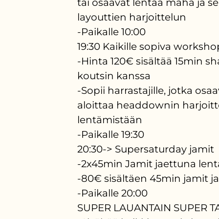
tai osaavat lentää maha ja se
layouttien harjoittelun
-Paikalle 10:00
19:30 Kaikille sopiva work
-Hinta 120€ sisältää 15min s
koutsin kanssa
-Sopii harrastajille, jotka osa
aloittaa headdownin harjoitte
lentämistään
-Paikalle 19:30
20:30-> Supersaturday jamit
-2x45min Jamit jaettuna len
-80€ sisältäen 45min jamit j
-Paikalle 20:00
SUPER LAUANTAIN SUPER T