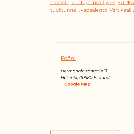
harrastajalentäjät pro-flyers
,
SUPER
tuulitunneli
,
vapaalento
,
Vertikaal
Fööni
Hermannin rantatie 11
Helsinki
,
00580
Finland
+ Google Map