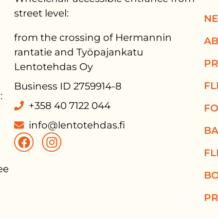
street level:
N
from the crossing of Hermannin
AB
rantatie and Työpajankatu
PR
Lentotehdas Oy
FL
Business ID 2759914-8
:
+358 40 7122 044
FO
info@lentotehdas.fi
BA
FL
e 
BO
PR