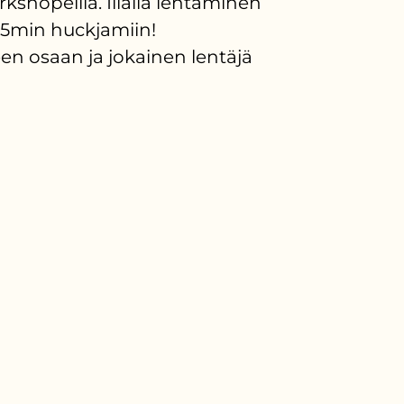
kshopeilla. Illalla lentäminen
5min huckjamiin!
en osaan ja jokainen lentäjä