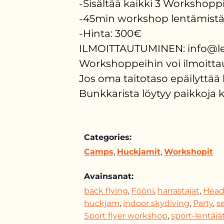
-Sisältää kaikki 3 Workshoppi
-45min workshop lentämistä
-Hinta: 300€
ILMOITTAUTUMINEN: info@le
Workshoppeihin voi ilmoittau
Jos oma taitotaso epäilyttää 
Bunkkarista löytyy paikkoja k
Categories:
Camps
,
Huckjamit
,
Workshopit
Avainsanat:
back flying
,
Fööni
,
harrastajat
,
Head
huckjam
,
indoor skydiving
,
Party
,
s
Sport flyer workshop
,
sport-lentäjä