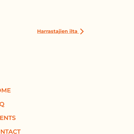
Harrastajien ilta
OME
AQ
ENTS
NTACT