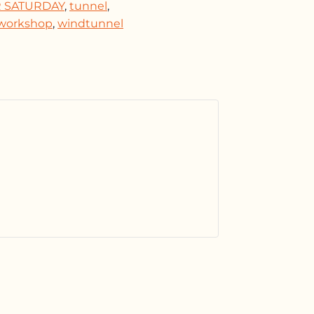
 SATURDAY
,
tunnel
,
i workshop
,
windtunnel