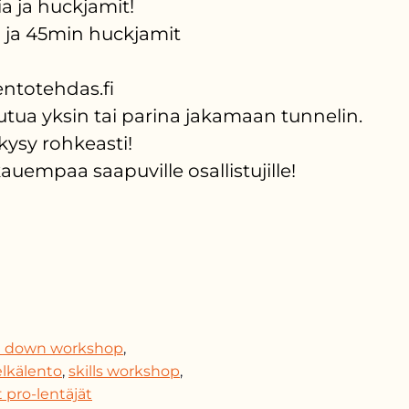
a ja huckjamit!
 ja 45min huckjamit
ntotehdas.fi
tua yksin tai parina jakamaan tunnelin.
kysy rohkeasti!
auempaa saapuville osallistujille!
 down workshop
,
elkälento
,
skills workshop
,
t pro-lentäjät