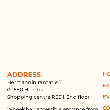
ADDRESS
H
Hermannin rantatie 11
F
00580 Helsinki
EV
Shopping centre REDI, 2nd floor
CO
Wheelchair accessible entrance from