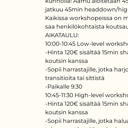
kunnolla! Aamu aloitetaan 45m
jatkuu 45min headdown/high
Kaikissa workshopeissa on mu
saa henkilökohtaista koutsau
AIKATAULU:
10:00-10:45 Low-level workshop
-Hinta 120€ sisältää 15min s
koutsin kanssa
-Sopii harrastajille, jotka harj
transitioita tai sittistä
-Paikalle 9:30
10:45-11:30 High-level worksh
-Hinta 120€ sisältää 15min s
koutsin kanssa
-Sopii harrastajille, jotka ha