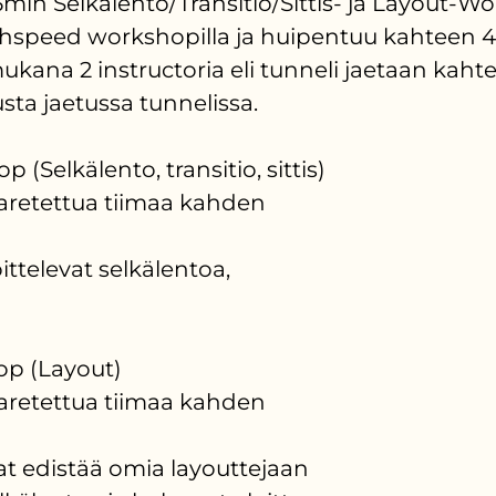
in Selkälento/Transitio/Sittis- ja Layout-Wor
speed workshopilla ja huipentuu kahteen 4
kana 2 instructoria eli tunneli jaetaan kahte
sta jaetussa tunnelissa.
 (Selkälento, transitio, sittis)
haretettua tiimaa kahden
oittelevat selkälentoa,
op (Layout)
haretettua tiimaa kahden
luat edistää omia layouttejaan