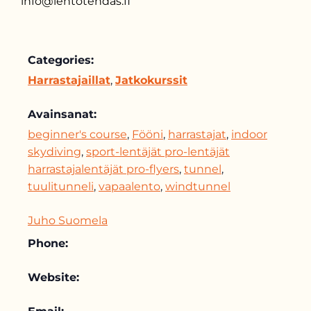
info@lentotehdas.fi
Categories:
Harrastajaillat
,
Jatkokurssit
Avainsanat:
beginner's course
,
Fööni
,
harrastajat
,
indoor
skydiving
,
sport-lentäjät pro-lentäjät
harrastajalentäjät pro-flyers
,
tunnel
,
tuulitunneli
,
vapaalento
,
windtunnel
Juho Suomela
Phone:
Website: