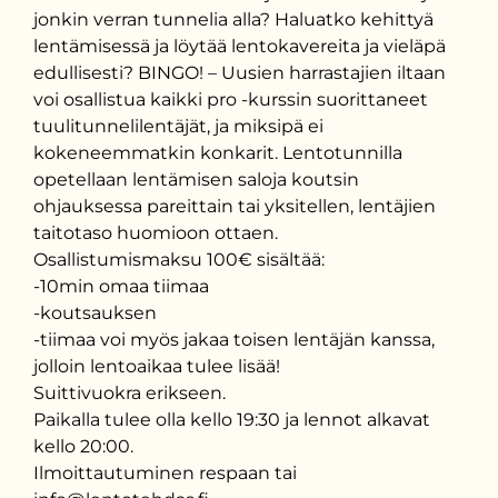
jonkin verran tunnelia alla? Haluatko kehittyä
lentämisessä ja löytää lentokavereita ja vieläpä
edullisesti? BINGO! – Uusien harrastajien iltaan
voi osallistua kaikki pro -kurssin suorittaneet
tuulitunnelilentäjät, ja miksipä ei
kokeneemmatkin konkarit. Lentotunnilla
opetellaan lentämisen saloja koutsin
ohjauksessa pareittain tai yksitellen, lentäjien
taitotaso huomioon ottaen.
Osallistumismaksu 100€ sisältää:
-10min omaa tiimaa
-koutsauksen
-tiimaa voi myös jakaa toisen lentäjän kanssa,
jolloin lentoaikaa tulee lisää!
Suittivuokra erikseen.
Paikalla tulee olla kello 19:30 ja lennot alkavat
kello 20:00.
Ilmoittautuminen respaan tai