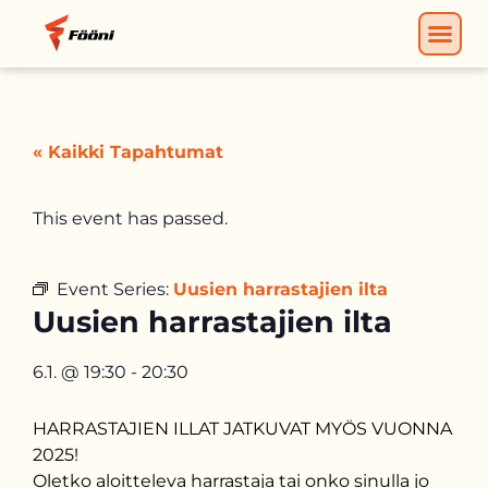
« Kaikki Tapahtumat
This event has passed.
Event Series:
Uusien harrastajien ilta
Uusien harrastajien ilta
6.1.
@
19:30
-
20:30
HARRASTAJIEN ILLAT JATKUVAT MYÖS VUONNA
2025!
Oletko aloitteleva harrastaja tai onko sinulla jo