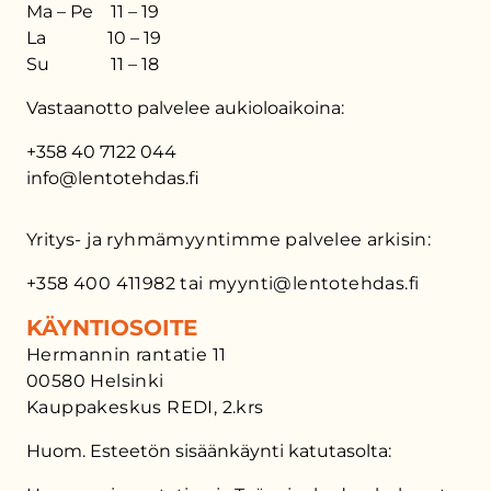
Ma – Pe 11 – 19
La 10 – 19
Su 11 – 18
Vastaanotto palvelee aukioloaikoina:
+358 40 7122 044
info@lentotehdas.fi
Yritys- ja ryhmämyyntimme palvelee arkisin:
+358 400 411982 tai myynti@lentotehdas.fi
KÄYNTIOSOITE
Hermannin rantatie 11
00580 Helsinki
Kauppakeskus REDI, 2.krs
Huom. Esteetön sisäänkäynti katutasolta: