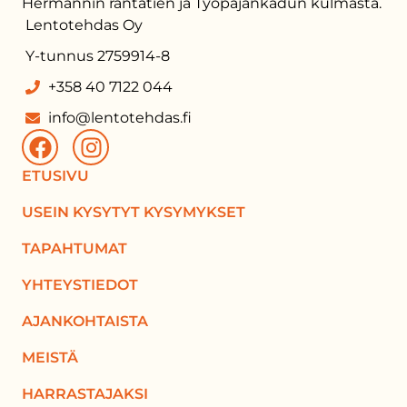
Hermannin rantatien ja Työpajankadun kulmasta.
Lentotehdas Oy
Y-tunnus 2759914-8
+358 40 7122 044
info@lentotehdas.fi
ETUSIVU
USEIN KYSYTYT KYSYMYKSET
TAPAHTUMAT
YHTEYSTIEDOT
AJANKOHTAISTA
MEISTÄ
HARRASTAJAKSI