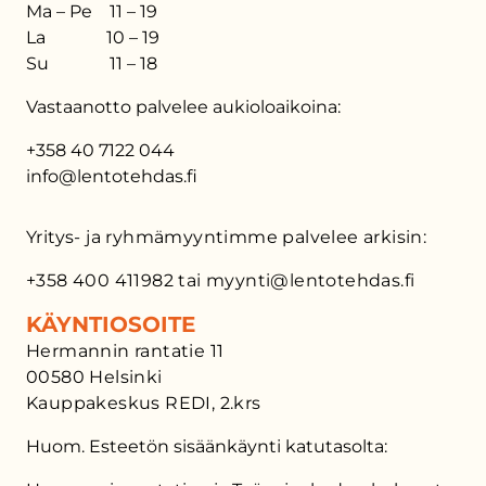
Ma – Pe 11 – 19
La 10 – 19
Su 11 – 18
Vastaanotto palvelee aukioloaikoina:
+358 40 7122 044
info@lentotehdas.fi
Yritys- ja ryhmämyyntimme palvelee arkisin:
+358 400 411982 tai myynti@lentotehdas.fi
KÄYNTIOSOITE
Hermannin rantatie 11
00580 Helsinki
Kauppakeskus REDI, 2.krs
Huom. Esteetön sisäänkäynti katutasolta: