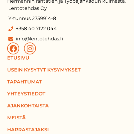
Hermannin rantatien ja Työpajankadun kulmasta.
Lentotehdas Oy
Y-tunnus 2759914-8
+358 40 7122 044
info@lentotehdas.fi
ETUSIVU
USEIN KYSYTYT KYSYMYKSET
TAPAHTUMAT
YHTEYSTIEDOT
AJANKOHTAISTA
MEISTÄ
HARRASTAJAKSI