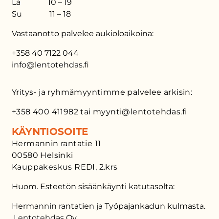
La 10 – 19
Su 11 – 18
Vastaanotto palvelee aukioloaikoina:
+358 40 7122 044
info@lentotehdas.fi
Yritys- ja ryhmämyyntimme palvelee arkisin:
+358 400 411982 tai myynti@lentotehdas.fi
KÄYNTIOSOITE
Hermannin rantatie 11
00580 Helsinki
Kauppakeskus REDI, 2.krs
Huom. Esteetön sisäänkäynti katutasolta:
Hermannin rantatien ja Työpajankadun kulmasta.
Lentotehdas Oy