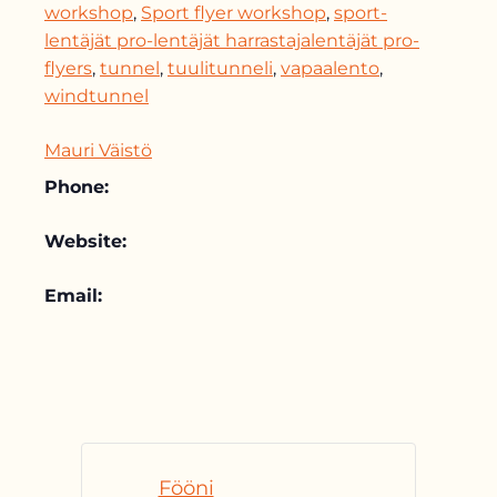
workshop
,
Sport flyer workshop
,
sport-
lentäjät pro-lentäjät harrastajalentäjät pro-
flyers
,
tunnel
,
tuulitunneli
,
vapaalento
,
windtunnel
Mauri Väistö
Phone:
Website:
Email:
Fööni