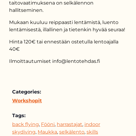
taitovaatimuksena on selkälennon
hallitseminen.
Mukaan kuuluu reippaasti lentämistä, luento
lentämisestä, illallinen ja tietenkin hyvää seuraa!
Hinta 120€ tai ennestään ostetulla lentoajalla
40€
Ilmoittautumiset info@lentotehdas.fi
Categories:
Workshopit
Tags:
back flying
,
Fööni
,
harrastajat
,
indoor
skydiving
,
Maukka
,
selkälento
,
skills