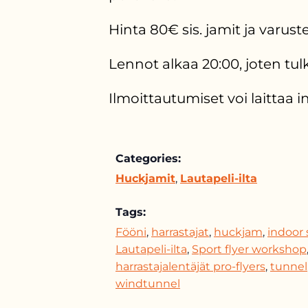
Hinta 80€ sis. jamit ja varus
Lennot alkaa 20:00, joten tul
Ilmoittautumiset voi laittaa 
Categories:
Huckjamit
,
Lautapeli-ilta
Tags:
Fööni
,
harrastajat
,
huckjam
,
indoor 
Lautapeli-ilta
,
Sport flyer workshop
harrastajalentäjät pro-flyers
,
tunnel
windtunnel