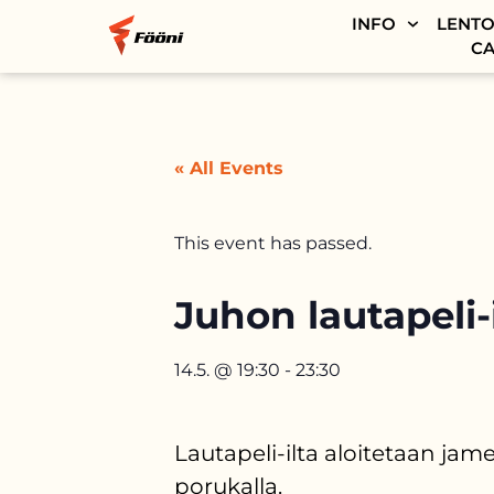
INFO
LENTO
CA
« All Events
This event has passed.
Juhon lautapeli-
14.5.
@
19:30
-
23:30
Lautapeli-ilta aloitetaan jame
porukalla.