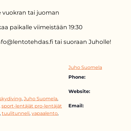
te vuokran tai juoman
kaa paikalle viimeistään 19:30
info@lentotehdas.fi tai suoraan Juholle!
Juho Suomela
Phone:
Website:
skydiving
,
Juho Suomela
,
Email:
,
sport-lentäjät pro-lentäjät
,
tuulitunneli
,
vapaalento
,