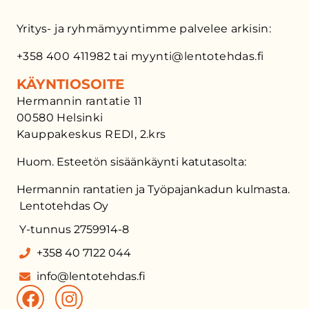
Yritys- ja ryhmämyyntimme palvelee arkisin:
+358 400 411982 tai myynti@lentotehdas.fi
KÄYNTIOSOITE
Hermannin rantatie 11
00580 Helsinki
Kauppakeskus REDI, 2.krs
Huom. Esteetön sisäänkäynti katutasolta:
Hermannin rantatien ja Työpajankadun kulmasta.
Lentotehdas Oy
Y-tunnus 2759914-8
+358 40 7122 044
info@lentotehdas.fi