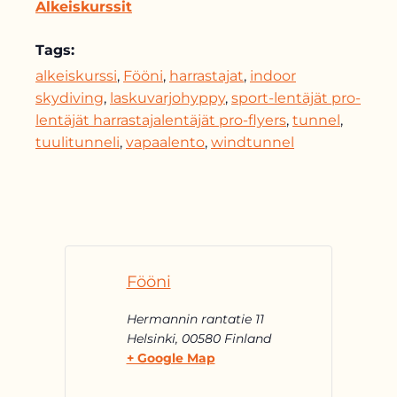
Alkeiskurssit
Tags:
alkeiskurssi
,
Fööni
,
harrastajat
,
indoor
skydiving
,
laskuvarjohyppy
,
sport-lentäjät pro-
lentäjät harrastajalentäjät pro-flyers
,
tunnel
,
tuulitunneli
,
vapaalento
,
windtunnel
Fööni
Hermannin rantatie 11
Helsinki
,
00580
Finland
+ Google Map