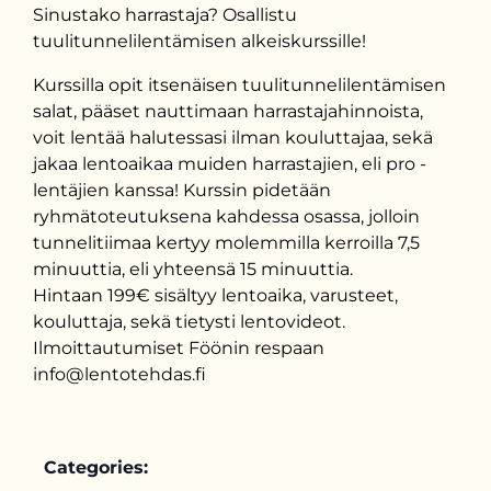
Sinustako harrastaja? Osallistu
tuulitunnelilentämisen alkeiskurssille!
Kurssilla opit itsenäisen tuulitunnelilentämisen
salat, pääset nauttimaan harrastajahinnoista,
voit lentää halutessasi ilman kouluttajaa, sekä
jakaa lentoaikaa muiden harrastajien, eli pro -
lentäjien kanssa! Kurssin pidetään
ryhmätoteutuksena kahdessa osassa, jolloin
tunnelitiimaa kertyy molemmilla kerroilla 7,5
minuuttia, eli yhteensä 15 minuuttia.
Hintaan 199€ sisältyy lentoaika, varusteet,
kouluttaja, sekä tietysti lentovideot.
Ilmoittautumiset Föönin respaan
info@lentotehdas.fi
Categories: