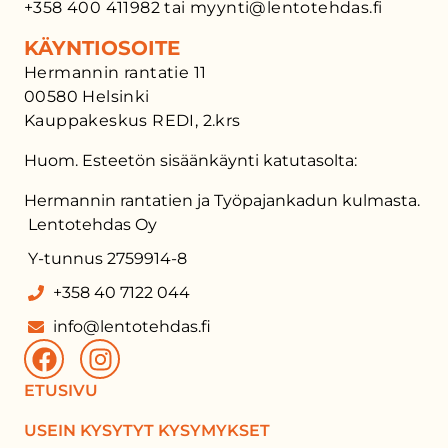
+358 400 411982 tai myynti@lentotehdas.fi
KÄYNTIOSOITE
Hermannin rantatie 11
00580 Helsinki
Kauppakeskus REDI, 2.krs
Huom. Esteetön sisäänkäynti katutasolta:
Hermannin rantatien ja Työpajankadun kulmasta.
Lentotehdas Oy
Y-tunnus 2759914-8
+358 40 7122 044
info@lentotehdas.fi
ETUSIVU
USEIN KYSYTYT KYSYMYKSET