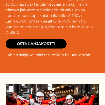
syntymäpäivä- tai valmistujaislahjaksi. Tämä
elämys jää varmasti mieleen pitkäksi aikaa.
Lentäminen sopii kaiken ikäisille (5-100v).
Lahjakortin hintaan sisältyy lennot, high fly,
varusteet, opastus ja videot omista lennoista. Alk.
74,95 €
OSTA LAHJAKORTTI
Lahjan saaja voi päättää, milloin haluaa lentää.