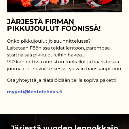
JÄRJESTÄ FIRMAN
PIKKUJOULUT FÖÖNISSÄ!
Onko pikkujoulut jo suunnittelussa?
Laitetaan Föönissä teidät lentoon, parempaa
starttia saa pikkujouluihin hakea…
VIP kabinetissa onnistuu ruokailut ja baarista saa
juomaa joten voitte keskittyä vain hauskanpitoon.
Ota yhteyttä ja räätälöidään teille sopiva paketti:
myynti@lentotehdas.fi