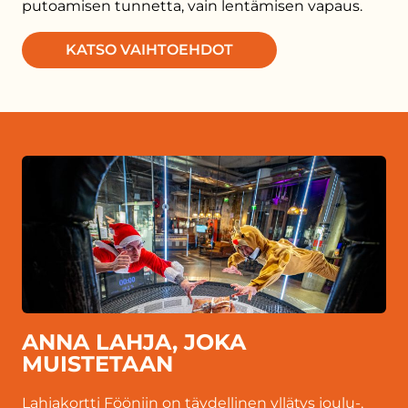
putoamisen tunnetta, vain lentämisen vapaus.
KATSO VAIHTOEHDOT
ANNA LAHJA, JOKA
MUISTETAAN
Lahjakortti Fööniin on täydellinen yllätys joulu-,