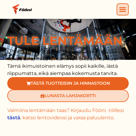
TULE LENTÄMÄÄN
Unohda pimeät päivät ja huono sää. Föönissä voit
kokea aina, miltä lentäminen oikeasti tuntuu!
Tämä ikimuistoinen elämys sopii kaikille, iästä
riippumatta, eikä aiempaa kokemusta tarvita.
TÄSTÄ TUOTTEISIIN JA HINNASTOON
LUNASTA LAHJAKORTTI
Valmiina lentämään taas? Kirjaudu Fööni -tilillesi
tästä
, katso lentovideosi ja varaa paluulento.