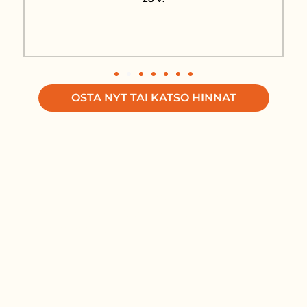
OSTA NYT TAI KATSO HINNAT
Lorem ipsum dolor sit amet, consectetur
adipiscing elit. Ut elit tellus, luctus nec
ullamcorper mattis, pulvinar dapibus leo.