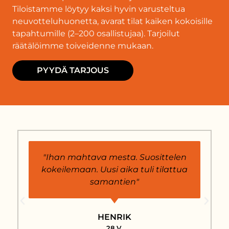
Tiloistamme löytyy kaksi hyvin varusteltua
neuvotteluhuonetta, avarat tilat kaiken kokoisille
tapahtumille (2–200 osallistujaa). Tarjoilut
räätälöimme toiveidenne mukaan.
PYYDÄ TARJOUS
"Ihan mahtava mesta. Suosittelen
kokeilemaan. Uusi aika tuli tilattua
samantien"
HENRIK
28 V.