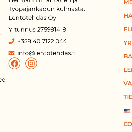
Hermannin rantatien ja
ME
Työpajankadun kulmasta.
HA
Lentotehdas Oy
FL
Y-tunnus 2759914-8
:
+358 40 7122 044
YR
info@lentotehdas.fi
BA
LE
e 
VA
TI
CO