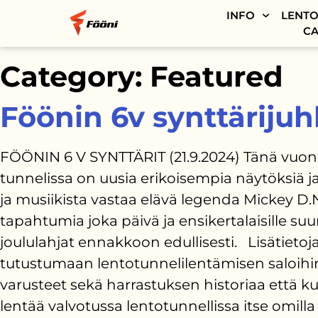
INFO
LENTO
CA
Category:
Featured
Föönin 6v synttärijuhl
FÖÖNIN 6 V SYNTTÄRIT (21.9.2024) Tänä vuonna 
tunnelissa on uusia erikoisempia näytöksiä j
ja musiikista vastaa elävä legenda Mickey D.Näi
tapahtumia joka päivä ja ensikertalaisille su
joululahjat ennakkoon edullisesti. Lisätietoja
tutustumaan lentotunnelilentämisen saloihin 
varusteet sekä harrastuksen historiaa että ku
lentää valvotussa lentotunnellissa itse omil