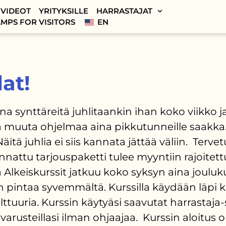
VIDEOT
YRITYKSILLE
HARRASTAJAT
MPS FOR VISITORS
EN
at!
synttäreitä juhlitaankin ihan koko viikko ja 
a muuta ohjelmaa aina pikkutunneille saakka.I
tä juhlia ei siis kannata jättää väliin. Tervet
unnattu tarjouspaketti tulee myyntiin rajoite
 Alkeiskurssit jatkuu koko syksyn aina jouluku
pintaa syvemmältä. Kurssilla käydään läpi kok
lttuuria. Kurssin käytyäsi saavutat harrastaja
la varusteillasi ilman ohjaajaa. Kurssin aloi