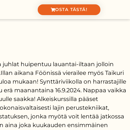
OSTA TÄSTÄ!
juhlat huipentuu lauantai-iltaan jolloin
llan aikana Föönissä vierailee myös Taikuri
uloa mukaan! Synttäriviikolla on harrastajille
ttu erä maanantaina 16.9.2024. Nappaa vaikka
ulle saakka! Alkeiskurssilla pääset
onaisvaltaisesti lajin perustekniikat,
-statuksen, jonka myötä voit lentää jatkossa
tus on aina joka kuukauden ensimmäinen