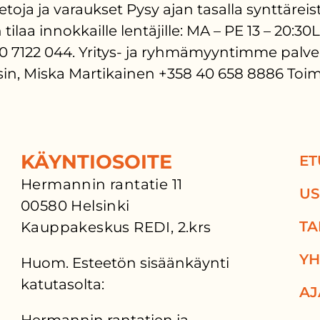
ätietoja ja varaukset Pysy ajan tasalla syntt
laa innokkaille lentäjille: MA – PE 13 – 20:3
7122 044. Yritys- ja ryhmämyyntimme palvele
eisin, Miska Martikainen +358 40 658 8886 To
KÄYNTIOSOITE
ET
Hermannin rantatie 11
US
00580 Helsinki
TA
Kauppakeskus REDI, 2.krs
YH
Huom. Esteetön sisäänkäynti
katutasolta:
AJ