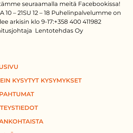
äreistämme seuraamalla meitä Facebookissa!
0LA 10 – 21SU 12 – 18 Puhelinpalvelumme on
e arkisin klo 9-17:+358 400 411982
imitusjohtaja Lentotehdas Oy
USIVU
EIN KYSYTYT KYSYMYKSET
PAHTUMAT
TEYSTIEDOT
ANKOHTAISTA