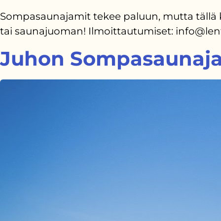
Sompasaunajamit tekee paluun, mutta tällä k
tai saunajuoman! Ilmoittautumiset: info@len
Juhon Sompasaunaj