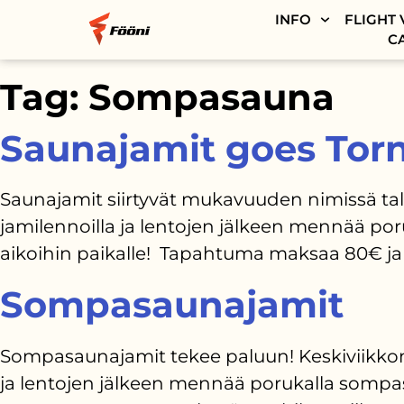
INFO
FLIGHT 
C
Tag:
Sompasauna
Saunajamit goes Torn
Saunajamit siirtyvät mukavuuden nimissä talvi
jamilennoilla ja lentojen jälkeen mennää por
aikoihin paikalle! Tapahtuma maksaa 80€ ja s
Sompasaunajamit
Sompasaunajamit tekee paluun! Keskiviikkona 
ja lentojen jälkeen mennää porukalla somp