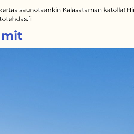
ertaa saunotaankin Kalasataman katolla! Hint
totehdas.fi
amit