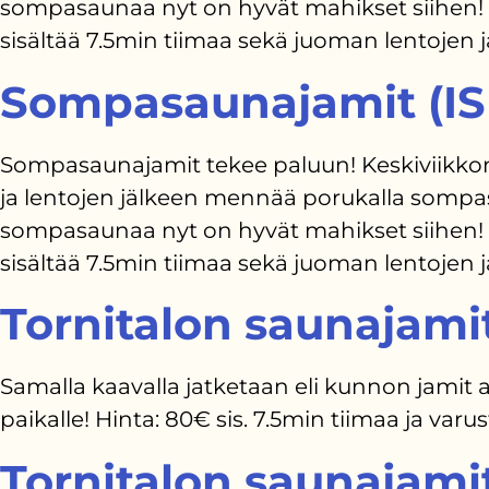
sompasaunaa nyt on hyvät mahikset siihen! L
sisältää 7.5min tiimaa sekä juoman lentojen j
Sompasaunajamit (I
Sompasaunajamit tekee paluun! Keskiviikkona 
ja lentojen jälkeen mennää porukalla somp
sompasaunaa nyt on hyvät mahikset siihen! L
sisältää 7.5min tiimaa sekä juoman lentojen j
Tornitalon saunajami
Samalla kaavalla jatketaan eli kunnon jamit al
paikalle! Hinta: 80€ sis. 7.5min tiimaa ja va
Tornitalon saunajami