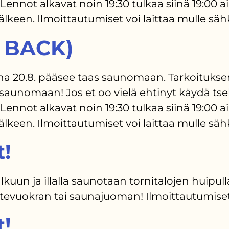
ennot alkavat noin 19:30 tulkaa siinä 19:00 
älkeen. Ilmoittautumiset voi laittaa mulle sä
S BACK)
20.8. pääsee taas saunomaan. Tarkoituksena a
asaunomaan! Jos et oo vielä ehtinyt käydä 
ennot alkavat noin 19:30 tulkaa siinä 19:00 
älkeen. Ilmoittautumiset voi laittaa mulle sä
t!
kuun ja illalla saunotaan tornitalojen huipull
rustevuokran tai saunajuoman! Ilmoittautumise
t!