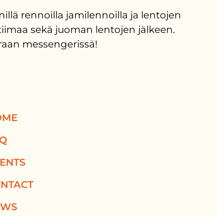
lä rennoilla jamilennoilla ja lentojen
imaa sekä juoman lentojen jälkeen.
uoraan messengerissä!
OME
AQ
ENTS
NTACT
EWS