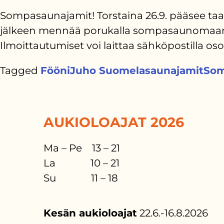
Sompasaunajamit! Torstaina 26.9. pääsee taas 
jälkeen mennää porukalla sompasaunomaan! 
Ilmoittautumiset voi laittaa sähköpostilla o
Tagged
Fööni
Juho Suomela
saunajamit
Som
AUKIOLOAJAT 2026
Ma – Pe 13 – 21
La 10 – 21
Su 11 – 18
Kesän aukioloajat
22.6.-16.8.2026