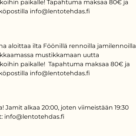
aikoihin paikalle! Tapahtuma maksaa 80€ ja
hköpostilla info@lentotehdas.fi
loittaa ilta Föönillä rennoilla jamilennoilla
tsekkaamassa mustikkamaan uutta
aikoihin paikalle! Tapahtuma maksaa 80€ ja
hköpostilla info@lentotehdas.fi
a! Jamit alkaa 20:00, joten viimeistään 19:30
t: info@lentotehdas.fi