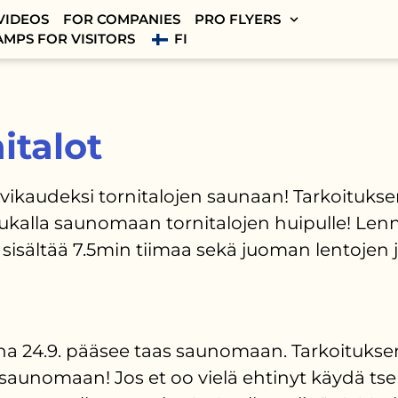
VIDEOS
FOR COMPANIES
PRO FLYERS
AMPS FOR VISITORS
FI
italot
kaudeksi tornitalojen saunaan! Tarkoituksena 
ukalla saunomaan tornitalojen huipulle! Lenno
isältää 7.5min tiimaa sekä juoman lentojen j
24.9. pääsee taas saunomaan. Tarkoituksena a
asaunomaan! Jos et oo vielä ehtinyt käydä 