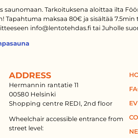
saunomaan. Tarkoituksena aloittaa ilta Föönil
Tapahtuma maksaa 80€ ja sisältää 7.5min ti
soitteeseen info@lentotehdas.fi tai Juholle s
pasauna
ADDRESS
H
Hermannin rantatie 11
F
00580 Helsinki
EV
Shopping centre REDI, 2nd floor
CO
Wheelchair accessible entrance from
street level:
N