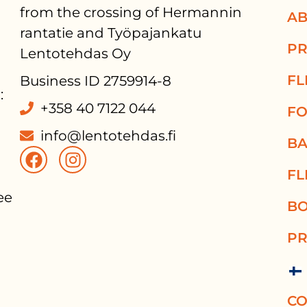
from the crossing of Hermannin
AB
rantatie and Työpajankatu
PR
Lentotehdas Oy
FL
Business ID 2759914-8
:
+358 40 7122 044
FO
info@lentotehdas.fi
BA
FL
e 
BO
PR
CO