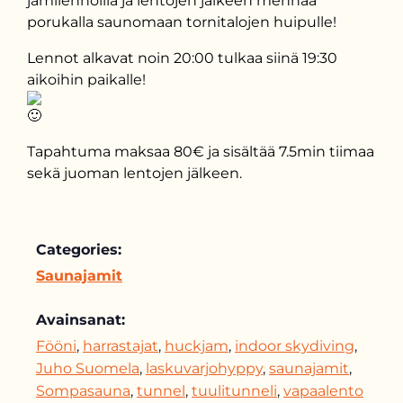
jamilennoilla ja lentojen jälkeen mennää
porukalla saunomaan tornitalojen huipulle!
Lennot alkavat noin 20:00 tulkaa siinä 19:30
aikoihin paikalle!
Tapahtuma maksaa 80€ ja sisältää 7.5min tiimaa
sekä juoman lentojen jälkeen.
Categories:
Saunajamit
Avainsanat:
Fööni
,
harrastajat
,
huckjam
,
indoor skydiving
,
Juho Suomela
,
laskuvarjohyppy
,
saunajamit
,
Sompasauna
,
tunnel
,
tuulitunneli
,
vapaalento