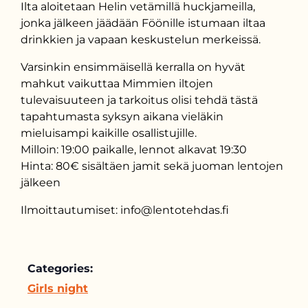
Ilta aloitetaan Helin vetämillä huckjameilla,
jonka jälkeen jäädään Föönille istumaan iltaa
drinkkien ja vapaan keskustelun merkeissä.
Varsinkin ensimmäisellä kerralla on hyvät
mahkut vaikuttaa Mimmien iltojen
tulevaisuuteen ja tarkoitus olisi tehdä tästä
tapahtumasta syksyn aikana vieläkin
mieluisampi kaikille osallistujille.
Milloin: 19:00 paikalle, lennot alkavat 19:30
Hinta: 80€ sisältäen jamit sekä juoman lentojen
jälkeen
Ilmoittautumiset: info@lentotehdas.fi
Categories:
Girls night