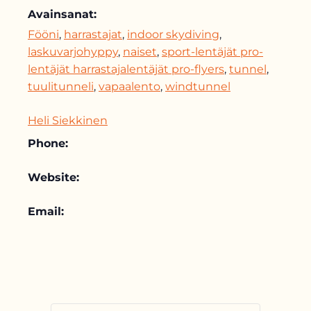
Avainsanat:
Fööni
,
harrastajat
,
indoor skydiving
,
laskuvarjohyppy
,
naiset
,
sport-lentäjät pro-
lentäjät harrastajalentäjät pro-flyers
,
tunnel
,
tuulitunneli
,
vapaalento
,
windtunnel
Heli Siekkinen
Phone:
Website:
Email: