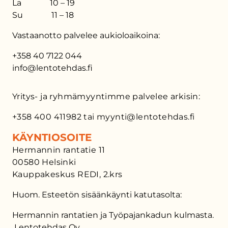
La 10 – 19
Su 11 – 18
Vastaanotto palvelee aukioloaikoina:
+358 40 7122 044
info@lentotehdas.fi
Yritys- ja ryhmämyyntimme palvelee arkisin:
+358 400 411982 tai myynti@lentotehdas.fi
KÄYNTIOSOITE
Hermannin rantatie 11
00580 Helsinki
Kauppakeskus REDI, 2.krs
Huom. Esteetön sisäänkäynti katutasolta:
Hermannin rantatien ja Työpajankadun kulmasta.
Lentotehdas Oy