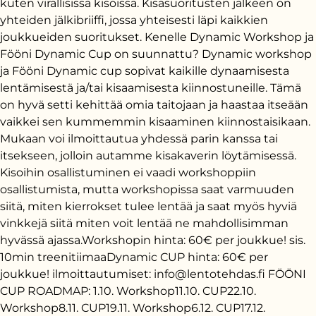
kuten virallisissa kisoissa. Kisasuoritusten jälkeen on
yhteiden jälkibriiffi, jossa yhteisesti läpi kaikkien
joukkueiden suoritukset. Kenelle Dynamic Workshop ja
Fööni Dynamic Cup on suunnattu? Dynamic workshop
ja Fööni Dynamic cup sopivat kaikille dynaamisesta
lentämisestä ja/tai kisaamisesta kiinnostuneille. Tämä
on hyvä setti kehittää omia taitojaan ja haastaa itseään
vaikkei sen kummemmin kisaaminen kiinnostaisikaan.
Mukaan voi ilmoittautua yhdessä parin kanssa tai
itsekseen, jolloin autamme kisakaverin löytämisessä.
Kisoihin osallistuminen ei vaadi workshoppiin
osallistumista, mutta workshopissa saat varmuuden
siitä, miten kierrokset tulee lentää ja saat myös hyviä
vinkkejä siitä miten voit lentää ne mahdollisimman
hyvässä ajassa.Workshopin hinta: 60€ per joukkue! sis.
10min treenitiimaaDynamic CUP hinta: 60€ per
joukkue! ilmoittautumiset: info@lentotehdas.fi FÖÖNI
CUP ROADMAP: 1.10. Workshop11.10. CUP22.10.
Workshop8.11. CUP19.11. Workshop6.12. CUP17.12.