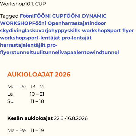
Workshop10.1. CUP
Tagged
Fööni
FÖÖNI CUP
FÖÖNI DYNAMIC
WORKSHOP
Fööni Open
harrastajat
indoor
skydiving
laskuvarjohyppy
skills workshop
Sport flyer
workshop
sport-lentäjät pro-lentäjät
harrastajalentäjät pro-
flyers
tunnel
tuulitunneli
vapaalento
windtunnel
AUKIOLOAJAT 2026
Ma – Pe 13 – 21
La 10 – 21
Su 11 – 18
Kesän aukioloajat
22.6.-16.8.2026
Ma – Pe 11 – 19