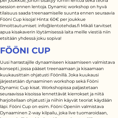
per joukkue, johon sisältyy 10min lentoa sekä teoria
session ennen lentoja. Dynamic workshop on hyvä
tilaisuus saada treenaamiselle suunta ennen seuraavia
Fööni Cup kisoja! Hinta: 60€ per joukkue
Ilmoittautumiset: info@lentotehdas.fi Mikäli tarvitset
apua kisakaverin löytämisessä laita meille viestiä niin
etsitään yhdessä joku sopiva!
FÖÖNI CUP
Uusi harrastajille dynaamiseen kisaamiseen valmistava
konsepti, jossa pääset treenaamaan ja kisaamaan
kuukausittain ohjatusti Föönillä. Joka kuukausi
järjestetään dynaaminen workshop sekä Fööni
Dynamic Cup kisat. Workshopissa paljastetaan
seuraavissa kisoissa lennettävät kierrokset ja niitä
harjoitellaan ohjatusti ja niihin käyvät teoriat käydään
läpi. Fööni Cup on esim. Fööni Openiin valmistava
Dynaaminen 2-way kilpailu, joka live tuomaroidaan,