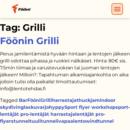
Tag:
Grilli
Föönin Grilli
Perus jamilentämistä hyvään hintaan ja lentojen jälkeen
grilli odottaa pihassa ja ruokkii nälkäiset. Hinta: 80€ sis.
7.5min tiimaa ja varustevuokran tai juoman lentojen
jälkeen! Milloin?: Tapahtuman alkamisajankohta on aika
jolloin tulisi olla paikalla! Ilmoittautumiset:
info@lentotehdas.fi
Tagged
Bar
Fööni
Grilli
harrastajat
huckjam
indoor
skydiving
laskuvarjohyppy
Sport flyer workshop
sport-
lentäjät pro-lentäjät harrastajalentäjät pro-
flyers
tunnel
tuulitunneli
vapaalento
windtunnel