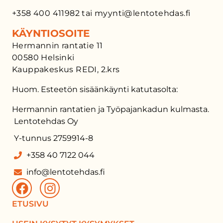
+358 400 411982 tai myynti@lentotehdas.fi
KÄYNTIOSOITE
Hermannin rantatie 11
00580 Helsinki
Kauppakeskus REDI, 2.krs
Huom. Esteetön sisäänkäynti katutasolta:
Hermannin rantatien ja Työpajankadun kulmasta.
Lentotehdas Oy
Y-tunnus 2759914-8
+358 40 7122 044
info@lentotehdas.fi
ETUSIVU