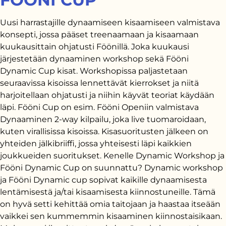
Uusi harrastajille dynaamiseen kisaamiseen valmistava
konsepti, jossa pääset treenaamaan ja kisaamaan
kuukausittain ohjatusti Föönillä. Joka kuukausi
järjestetään dynaaminen workshop sekä Fööni
Dynamic Cup kisat. Workshopissa paljastetaan
seuraavissa kisoissa lennettävät kierrokset ja niitä
harjoitellaan ohjatusti ja niihin käyvät teoriat käydään
läpi. Fööni Cup on esim. Fööni Openiin valmistava
Dynaaminen 2-way kilpailu, joka live tuomaroidaan,
kuten virallisissa kisoissa. Kisasuoritusten jälkeen on
yhteiden jälkibriiffi, jossa yhteisesti läpi kaikkien
joukkueiden suoritukset. Kenelle Dynamic Workshop ja
Fööni Dynamic Cup on suunnattu? Dynamic workshop
ja Fööni Dynamic cup sopivat kaikille dynaamisesta
lentämisestä ja/tai kisaamisesta kiinnostuneille. Tämä
on hyvä setti kehittää omia taitojaan ja haastaa itseään
vaikkei sen kummemmin kisaaminen kiinnostaisikaan.