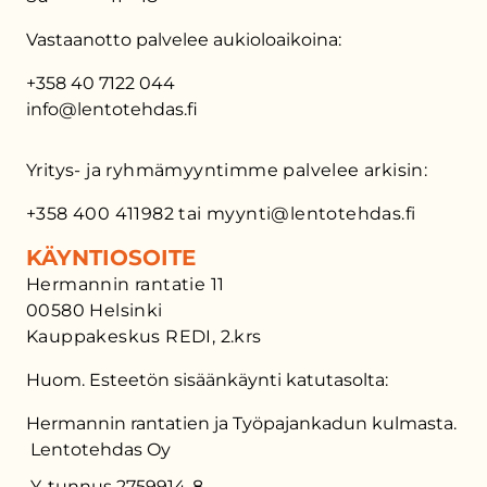
Vastaanotto palvelee aukioloaikoina:
+358 40 7122 044
info@lentotehdas.fi
Yritys- ja ryhmämyyntimme palvelee arkisin:
+358 400 411982 tai myynti@lentotehdas.fi
KÄYNTIOSOITE
Hermannin rantatie 11
00580 Helsinki
Kauppakeskus REDI, 2.krs
Huom. Esteetön sisäänkäynti katutasolta:
Hermannin rantatien ja Työpajankadun kulmasta.
Lentotehdas Oy
Y-tunnus 2759914-8