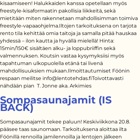
kisaamiseen! Halukkaiden kanssa opetellaan myös
freestyle-kisaformaatin pakollisia liikkeitä, sekä
mietitään miten rakennetaan mahdollisimman toimiva
freestyle-vapaaohjelma.Iltojen tarkoituksena on tarjota
rento tila kehittää omia taitoja ja samalla pitää hauskaa
yhdessä – ilon kautta ja hyvällä mielellä! Hinta:
15min/150€ sisältäen alku- ja loppubriiffin sekä
valmennuksen. Koutsin vastaa kysymyksiisi myös
tapahtuman ulkopuolella etänä tai livenä
mahdollisuuksien mukaan.Ilmoittautumiset Föönin
respaan meilitse info@lentotehdas.fiToivottavasti
nähdään pian T. Jonne aka. Arkimies
Sompasaunajamit (IS
BACK)
Sompasaunajamit tekee paluun! Keskiviikkona 20.8.
pääsee taas saunomaan. Tarkoituksena aloittaa ilta
Föönillä rennoilla jamilennoilla ja lentojen jälkeen