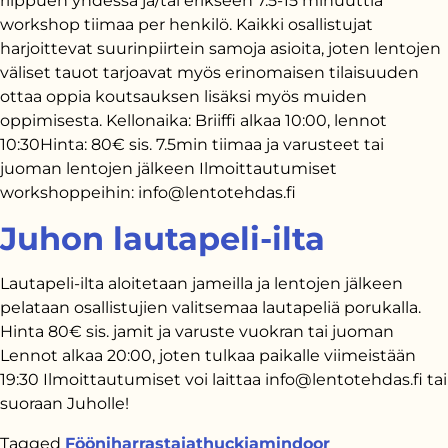
riippuen yhdessä ja/tai erikseen 7.5-15 minuuttia
workshop tiimaa per henkilö. Kaikki osallistujat
harjoittevat suurinpiirtein samoja asioita, joten lentojen
väliset tauot tarjoavat myös erinomaisen tilaisuuden
ottaa oppia koutsauksen lisäksi myös muiden
oppimisesta. Kellonaika: Briiffi alkaa 10:00, lennot
10:30Hinta: 80€ sis. 7.5min tiimaa ja varusteet tai
juoman lentojen jälkeen Ilmoittautumiset
workshoppeihin: info@lentotehdas.fi
Juhon lautapeli-ilta
Lautapeli-ilta aloitetaan jameilla ja lentojen jälkeen
pelataan osallistujien valitsemaa lautapeliä porukalla.
Hinta 80€ sis. jamit ja varuste vuokran tai juoman
Lennot alkaa 20:00, joten tulkaa paikalle viimeistään
19:30 Ilmoittautumiset voi laittaa info@lentotehdas.fi tai
suoraan Juholle!
Tagged
Fööni
harrastajat
huckjam
indoor