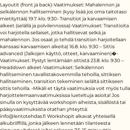
Layoutit (front ja back)-Vaatimukset: Mahalennon ja
selkälennon hallitseminen (kysy lisää jos oma taitotaso
mietityttää) 19.7. klo. 9:30- Transitiot ja karvaamisen
alkeet (selällä ja polvilennossa)-Vaatimukset: Transitioita
voi harjotella sellaiset, jotka hallitsevat selkä ja
mahalennon. Jos osaat jo tehdä transition harjoitellaan
kanssasi karvaamisen alkeita) 16.8. klo. 9:30 – Sittis
advanced (Jalkojen käyttö, otteet, karvaaminen)�-
Vaatimukset: Pystyt lentämään sittistä 23.8. klo. 9:30 –
Headdown alkeet-Vaatimukset: Selkälennon
hallitseminen tavallistakovemmilla tehoilla, sittiksen
hallitseminen, transition tekeminen selältä sittikseen
sittis tehoilla. -Mikäli et täytä vaatimuksia voit myös tulla
harjoittelemaanvaatimuksissa lueteltuja asioita! Jos
sinulla on kysyttävää workshopin aiheista, sisällöstä tai
pääsyvaatimuksista otathan yhteyttä:
info@lentotehdas.fi Workshopit alkavat yhteisellä
alkubriiffillä, jonka jälkeen lennetään tilanteesta