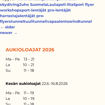
skydiving
Juho Suomela
Lautapeli-ilta
Sport flyer
workshop
sport-lentäjät pro-lentäjät
harrastajalentäjät pro-
flyers
tunnel
tuulitunneli
vapaalento
windtunnel
←
older
newer
→
AUKIOLOAJAT 2026
Ma – Pe 13 – 21
La 10 – 21
Su 11 – 18
Kesän aukioloajat
22.6.-16.8.2026
Ma – Pe 11 – 19
La 10 – 19
Su 11 – 18