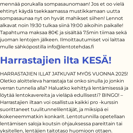
mennää porukalla sompasaunomaan! Jos et oo vielä
ehtinyt käydä tsekkaamassa mustikkamaan uutta
sompasaunaa nyt on hyvät mahikset siihen! Lennot
alkavat noin 19:30 tulkaa siinä 19:00 aikoihin paikalle!
Tapahtuma maksaa 80€ ja sisältää 7.5min tiimaa sekä
juoman lentojen jälkeen. Ilmoittautumiset voi laittaa
mulle sähköpostilla info@lentotehdas.fi
Harrastajien ilta KESÄ!
HARRASTAJIEN ILLAT JATKUVAT MYÖS VUONNA 2025!
Oletko aloitteleva harrastaja tai onko sinulla jo jonkin
verran tunnelia alla? Haluatko kehittyä lentämisessä ja
löytää lentokavereita ja vieläpä edullisesti? BINGO! –
Harrastajien iltaan voi osallistua kaikki pro -kurssin
suorittaneet tuulitunnelilentäjät, ja miksipä ei
kokeneemmatkin konkarit. Lentotunnilla opetellaan
lentämisen saloja koutsin ohjauksessa pareittain tai
yksitellen, lentäjien taitotaso huomioon ottaen.