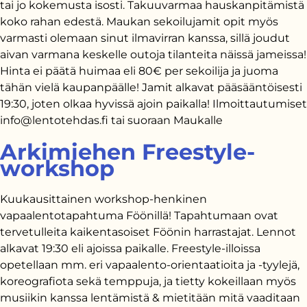
tai jo kokemusta isosti. Takuuvarmaa hauskanpitämistä
koko rahan edestä. Maukan sekoilujamit opit myös
varmasti olemaan sinut ilmavirran kanssa, sillä joudut
aivan varmana keskelle outoja tilanteita näissä jameissa!
Hinta ei päätä huimaa eli 80€ per sekoilija ja juoma
tähän vielä kaupanpäälle! Jamit alkavat pääsääntöisesti
19:30, joten olkaa hyvissä ajoin paikalla! Ilmoittautumiset
info@lentotehdas.fi tai suoraan Maukalle
Arkimiehen Freestyle-
workshop
Kuukausittainen workshop-henkinen
vapaalentotapahtuma Föönillä! Tapahtumaan ovat
tervetulleita kaikentasoiset Föönin harrastajat. Lennot
alkavat 19:30 eli ajoissa paikalle. Freestyle-illoissa
opetellaan mm. eri vapaalento-orientaatioita ja -tyylejä,
koreografiota sekä temppuja, ja tietty kokeillaan myös
musiikin kanssa lentämistä & mietitään mitä vaaditaan