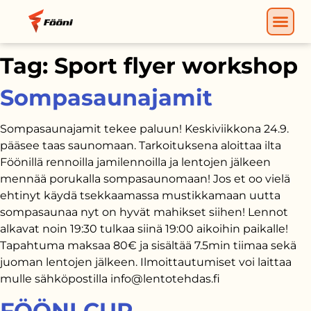
Tag:
Sport flyer workshop
Sompasaunajamit
Sompasaunajamit tekee paluun! Keskiviikkona 24.9.
pääsee taas saunomaan. Tarkoituksena aloittaa ilta
Föönillä rennoilla jamilennoilla ja lentojen jälkeen
mennää porukalla sompasaunomaan! Jos et oo vielä
ehtinyt käydä tsekkaamassa mustikkamaan uutta
sompasaunaa nyt on hyvät mahikset siihen! Lennot
alkavat noin 19:30 tulkaa siinä 19:00 aikoihin paikalle!
Tapahtuma maksaa 80€ ja sisältää 7.5min tiimaa sekä
juoman lentojen jälkeen. Ilmoittautumiset voi laittaa
mulle sähköpostilla info@lentotehdas.fi
FÖÖNI CUP