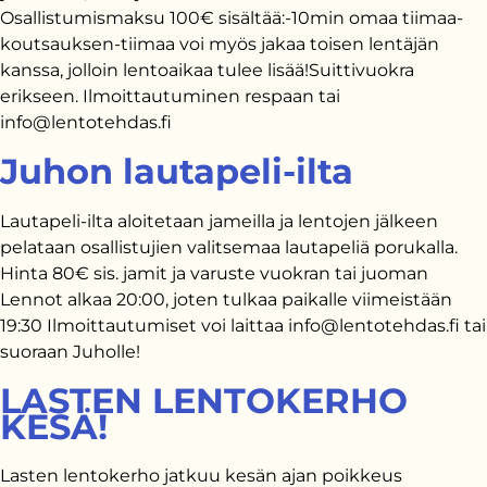
Osallistumismaksu 100€ sisältää:-10min omaa tiimaa-
koutsauksen-tiimaa voi myös jakaa toisen lentäjän
kanssa, jolloin lentoaikaa tulee lisää!Suittivuokra
erikseen. Ilmoittautuminen respaan tai
info@lentotehdas.fi
Juhon lautapeli-ilta
Lautapeli-ilta aloitetaan jameilla ja lentojen jälkeen
pelataan osallistujien valitsemaa lautapeliä porukalla.
Hinta 80€ sis. jamit ja varuste vuokran tai juoman
Lennot alkaa 20:00, joten tulkaa paikalle viimeistään
19:30 Ilmoittautumiset voi laittaa info@lentotehdas.fi tai
suoraan Juholle!
LASTEN LENTOKERHO
KESÄ!
Lasten lentokerho jatkuu kesän ajan poikkeus