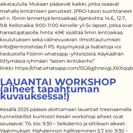
aikataululla. Mukaan pääsevät kaikki, jotka osaavat
mahalla lentämisen perusteet. (PRO-tason suorittaneet
eli n. 15min lennettyä lentoaikaa) Ajankohta: 14.6., 12.7.,
9.8. Kellonaika: 9:00-11:00 Kenelle: yli 5v lapset, jotka ovat
harrastajatasolla. hinta: 49€ sisältää 5min lentoaikaa,
koulutuksen sekä välinevuokran. Ilmoittautumiset:
info@lentotehdas.fi PS. Kysymyksiä ja lisätietoja voi
tiedustella Föönin whatsapp -yhteisöstä. Käykäähän
liittymässä ryhmään “lasten lentokerho”
linkki: https://chat.whatsapp.com/I5G6gjhnevgLXb1tqq
LAUANTAI WORKSHOP
(aiheet tapahtuman
kuvauksessa!)
Kesällä 2025 pääsee aloittamaan lauantait treenaamalla
tunneliskillsit kuntoon! Kesän workshop aiheet ovat
seuraavat: 7.6. klo. 9:30 – Selkälento ja sittiksen alkeet-
Vaatimukset: Mahalennon hallitseminen 5.7. klo. 9:30 –