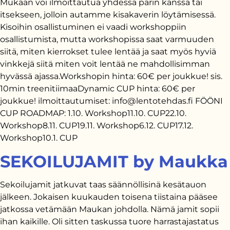
Mukaan voi ilmoittautua yhdessä parin kanssa tai
itsekseen, jolloin autamme kisakaverin löytämisessä.
Kisoihin osallistuminen ei vaadi workshoppiin
osallistumista, mutta workshopissa saat varmuuden
siitä, miten kierrokset tulee lentää ja saat myös hyviä
vinkkejä siitä miten voit lentää ne mahdollisimman
hyvässä ajassa.Workshopin hinta: 60€ per joukkue! sis.
10min treenitiimaaDynamic CUP hinta: 60€ per
joukkue! ilmoittautumiset: info@lentotehdas.fi FÖÖNI
CUP ROADMAP: 1.10. Workshop11.10. CUP22.10.
Workshop8.11. CUP19.11. Workshop6.12. CUP17.12.
Workshop10.1. CUP
SEKOILUJAMIT by Maukka
Sekoilujamit jatkuvat taas säännöllisinä kesätauon
jälkeen. Jokaisen kuukauden toisena tiistaina pääsee
jatkossa vetämään Maukan johdolla. Nämä jamit sopii
ihan kaikille. Oli sitten taskussa tuore harrastajastatus