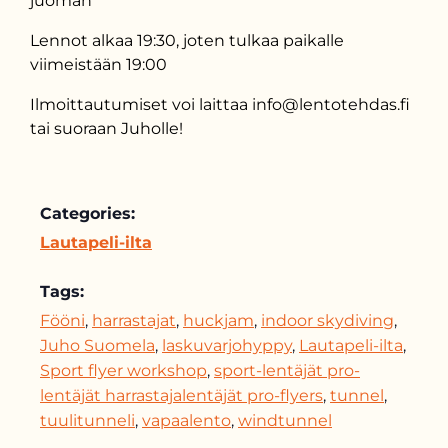
juoman
Lennot alkaa 19:30, joten tulkaa paikalle
viimeistään 19:00
Ilmoittautumiset voi laittaa info@lentotehdas.fi
tai suoraan Juholle!
Categories:
Lautapeli-ilta
Tags:
Fööni
,
harrastajat
,
huckjam
,
indoor skydiving
,
Juho Suomela
,
laskuvarjohyppy
,
Lautapeli-ilta
,
Sport flyer workshop
,
sport-lentäjät pro-
lentäjät harrastajalentäjät pro-flyers
,
tunnel
,
tuulitunneli
,
vapaalento
,
windtunnel