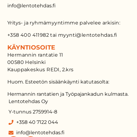
info@lentotehdas.fi
Yritys- ja ryhmämyyntimme palvelee arkisin:
+358 400 411982 tai myynti@lentotehdas.fi
KÄYNTIOSOITE
Hermannin rantatie 11
00580 Helsinki
Kauppakeskus REDI, 2.krs
Huom. Esteetön sisäänkäynti katutasolta:
Hermannin rantatien ja Työpajankadun kulmasta.
Lentotehdas Oy
Y-tunnus 2759914-8
+358 40 7122 044
info@lentotehdas.fi