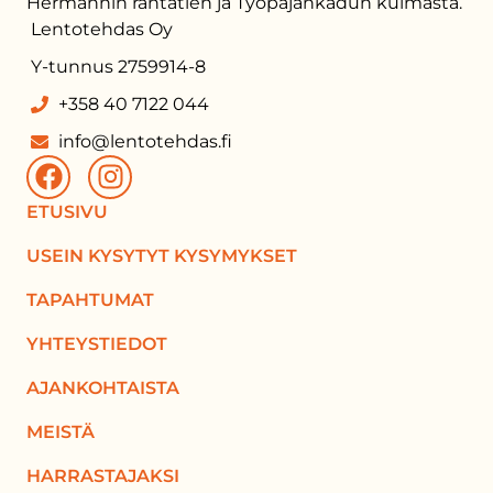
Hermannin rantatien ja Työpajankadun kulmasta.
Lentotehdas Oy
Y-tunnus 2759914-8
+358 40 7122 044
info@lentotehdas.fi
ETUSIVU
USEIN KYSYTYT KYSYMYKSET
TAPAHTUMAT
YHTEYSTIEDOT
AJANKOHTAISTA
MEISTÄ
HARRASTAJAKSI