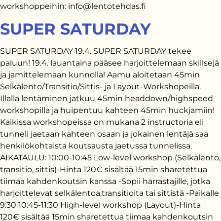
workshoppeihin: info@lentotehdas.fi
SUPER SATURDAY
SUPER SATURDAY 19.4. SUPER SATURDAY tekee
paluun! 19.4. lauantaina pääsee harjoittelemaan skillsejä
ja jamittelemaan kunnolla! Aamu aloitetaan 45min
Selkälento/Transitio/Sittis- ja Layout-Workshopeilla.
Illalla lentäminen jatkuu 45min headdown/highspeed
workshopilla ja huipentuu kahteen 45min huckjamiin!
Kaikissa workshopeissa on mukana 2 instructoria eli
tunneli jaetaan kahteen osaan ja jokainen lentäjä saa
henkilökohtaista koutsausta jaetussa tunnelissa.
AIKATAULU: 10:00-10:45 Low-level workshop (Selkälento,
transitio, sittis)-Hinta 120€ sisältää 15min sharetettua
tiimaa kahdenkoutsin kanssa -Sopii harrastajille, jotka
harjoittelevat selkälentoa,transitioita tai sittistä -Paikalle
9:30 10:45-11:30 High-level workshop (Layout)-Hinta
120€ sisältää 15min sharetettua tiimaa kahdenkoutsin