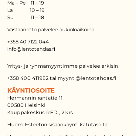
Ma – Pe 11 – 19
La 10 – 19
Su 11 – 18
Vastaanotto palvelee aukioloaikoina:
+358 40 7122 044
info@lentotehdas.fi
Yritys- ja ryhmämyyntimme palvelee arkisin:
+358 400 411982 tai myynti@lentotehdas.fi
KÄYNTIOSOITE
Hermannin rantatie 11
00580 Helsinki
Kauppakeskus REDI, 2.krs
Huom. Esteetön sisäänkäynti katutasolta: