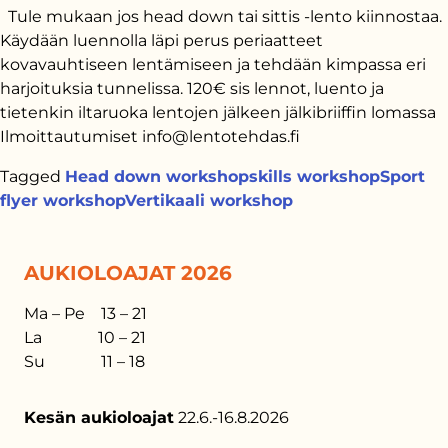
Tule mukaan jos head down tai sittis -lento kiinnostaa.
Käydään luennolla läpi perus periaatteet
kovavauhtiseen lentämiseen ja tehdään kimpassa eri
harjoituksia tunnelissa. 120€ sis lennot, luento ja
tietenkin iltaruoka lentojen jälkeen jälkibriiffin lomassa
Ilmoittautumiset info@lentotehdas.fi
Tagged
Head down workshop
skills workshop
Sport
flyer workshop
Vertikaali workshop
AUKIOLOAJAT 2026
Ma – Pe 13 – 21
La 10 – 21
Su 11 – 18
Kesän aukioloajat
22.6.-16.8.2026