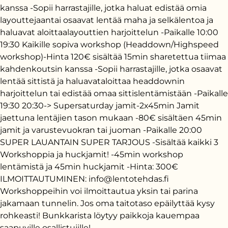
kanssa -Sopii harrastajille, jotka haluat edistää omia
layouttejaantai osaavat lentää maha ja selkälentoa ja
haluavat aloittaalayouttien harjoittelun -Paikalle 10:00
19:30 Kaikille sopiva workshop (Headdown/Highspeed
workshop)-Hinta 120€ sisältää 15min sharetettua tiimaa
kahdenkoutsin kanssa -Sopii harrastajille, jotka osaavat
lentää sittistä ja haluavataloittaa headdownin
harjoittelun tai edistää omaa sittislentämistään -Paikalle
19:30 20:30-> Supersaturday jamit-2x45min Jamit
jaettuna lentäjien tason mukaan -80€ sisältäen 45min
jamit ja varustevuokran tai juoman -Paikalle 20:00
SUPER LAUANTAIN SUPER TARJOUS -Sisältää kaikki 3
Workshoppia ja huckjamit! -45min workshop
lentämistä ja 45min huckjamit -Hinta: 300€
ILMOITTAUTUMINEN: info@lentotehdas.fi
Workshoppeihin voi ilmoittautua yksin tai parina
jakamaan tunnelin. Jos oma taitotaso epäilyttää kysy
rohkeasti! Bunkkarista löytyy paikkoja kauempaa
saapuville osallistujille!