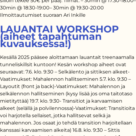
silloin tekee 50€ per pää). Tiimat: – 30min @ 17:30-18:00–
30min @ 18:30-19:00– 30min @ 19:30-20:00
Ilmoittautumiset suoraan Ari Inkille
LAUANTAI WORKSHOP
(aiheet tapahtuman
kuvauksessa!)
Kesällä 2025 pääsee aloittamaan lauantait treenaamalla
tunneliskillsit kuntoon! Kesän workshop aiheet ovat
seuraavat: 7.6. klo. 9:30 – Selkälento ja sittiksen alkeet-
Vaatimukset: Mahalennon hallitseminen 5.7. klo. 9:30 –
Layoutit (front ja back)-Vaatimukset: Mahalennon ja
selkälennon hallitseminen (kysy lisää jos oma taitotaso
mietityttää) 19.7. klo. 9:30- Transitiot ja karvaamisen
alkeet (selällä ja polvilennossa)-Vaatimukset: Transitioita
voi harjotella sellaiset, jotka hallitsevat selkä ja
mahalennon. Jos osaat jo tehdä transition harjoitellaan
kanssasi karvaamisen alkeita) 16.8. klo. 9:30 – Sittis