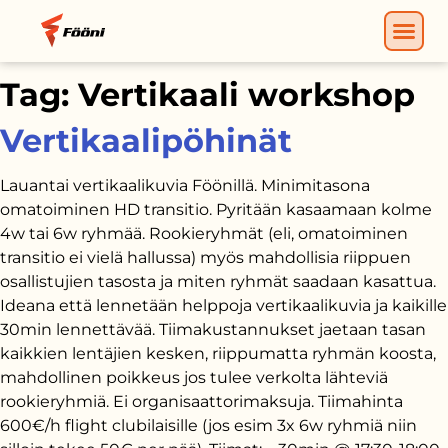
Tag:
Vertikaali workshop
Vertikaalipöhinät
Lauantai vertikaalikuvia Föönillä. Minimitasona
omatoiminen HD transitio. Pyritään kasaamaan kolme
4w tai 6w ryhmää. Rookieryhmät (eli, omatoiminen
transitio ei vielä hallussa) myös mahdollisia riippuen
osallistujien tasosta ja miten ryhmät saadaan kasattua.
Ideana että lennetään helppoja vertikaalikuvia ja kaikille
30min lennettävää. Tiimakustannukset jaetaan tasan
kaikkien lentäjien kesken, riippumatta ryhmän koosta,
mahdollinen poikkeus jos tulee verkolta lähteviä
rookieryhmiä. Ei organisaattorimaksuja. Tiimahinta
600€/h flight clubilaisille (jos esim 3x 6w ryhmiä niin