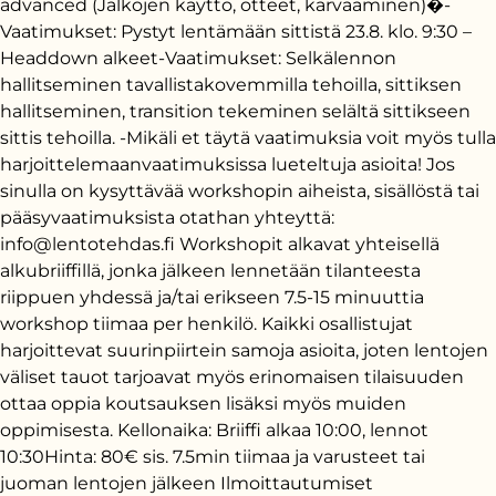
advanced (Jalkojen käyttö, otteet, karvaaminen)�-
Vaatimukset: Pystyt lentämään sittistä 23.8. klo. 9:30 –
Headdown alkeet-Vaatimukset: Selkälennon
hallitseminen tavallistakovemmilla tehoilla, sittiksen
hallitseminen, transition tekeminen selältä sittikseen
sittis tehoilla. -Mikäli et täytä vaatimuksia voit myös tulla
harjoittelemaanvaatimuksissa lueteltuja asioita! Jos
sinulla on kysyttävää workshopin aiheista, sisällöstä tai
pääsyvaatimuksista otathan yhteyttä:
info@lentotehdas.fi Workshopit alkavat yhteisellä
alkubriiffillä, jonka jälkeen lennetään tilanteesta
riippuen yhdessä ja/tai erikseen 7.5-15 minuuttia
workshop tiimaa per henkilö. Kaikki osallistujat
harjoittevat suurinpiirtein samoja asioita, joten lentojen
väliset tauot tarjoavat myös erinomaisen tilaisuuden
ottaa oppia koutsauksen lisäksi myös muiden
oppimisesta. Kellonaika: Briiffi alkaa 10:00, lennot
10:30Hinta: 80€ sis. 7.5min tiimaa ja varusteet tai
juoman lentojen jälkeen Ilmoittautumiset