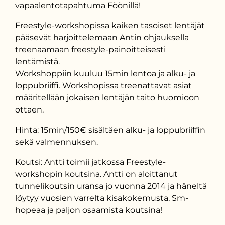
vapaalentotapahtuma Föönillä!
Freestyle-workshopissa kaiken tasoiset lentäjät
pääsevät harjoittelemaan Antin ohjauksella
treenaamaan freestyle-painoitteisesti
lentämistä.
Workshoppiin kuuluu 15min lentoa ja alku- ja
loppubriiffi. Workshopissa treenattavat asiat
määritellään jokaisen lentäjän taito huomioon
ottaen.
Hinta: 15min/150€ sisältäen alku- ja loppubriiffin
sekä valmennuksen.
Koutsi: Antti toimii jatkossa Freestyle-
workshopin koutsina. Antti on aloittanut
tunnelikoutsin uransa jo vuonna 2014 ja häneltä
löytyy vuosien varrelta kisakokemusta, Sm-
hopeaa ja paljon osaamista koutsina!