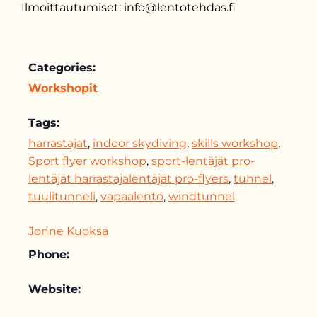
Ilmoittautumiset: info@lentotehdas.fi
Categories:
Workshopit
Tags:
harrastajat
,
indoor skydiving
,
skills workshop
,
Sport flyer workshop
,
sport-lentäjät pro-
lentäjät harrastajalentäjät pro-flyers
,
tunnel
,
tuulitunneli
,
vapaalento
,
windtunnel
Jonne Kuoksa
Phone:
Website: