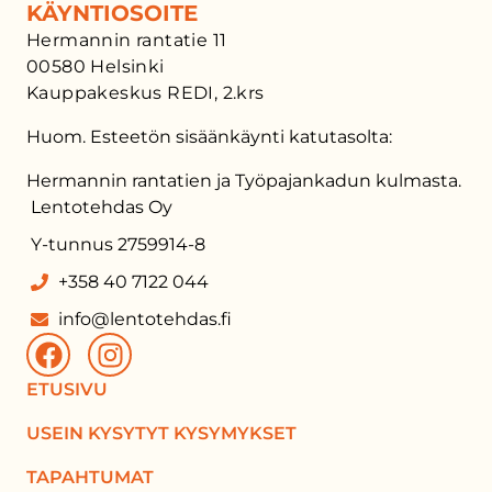
KÄYNTIOSOITE
Hermannin rantatie 11
00580 Helsinki
Kauppakeskus REDI, 2.krs
Huom. Esteetön sisäänkäynti katutasolta:
Hermannin rantatien ja Työpajankadun kulmasta.
Lentotehdas Oy
Y-tunnus 2759914-8
+358 40 7122 044
info@lentotehdas.fi
ETUSIVU
USEIN KYSYTYT KYSYMYKSET
TAPAHTUMAT