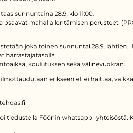
aas sunnuntaina 28.9. klo 11:00.
a osaavat mahalla lentämisen perusteet. (PRO
tetään joka toinen sunnuntai 28.9. lähtien. Ke
at harrastajatasolla.
lentoaikaa, koulutuksen sekä välinevuokran.
lmottaudutaan erikseen eli ei haittaa, vaikka 
tehdas.fi
 voi tiedustella Föönin whatsapp -yhteisöstä.