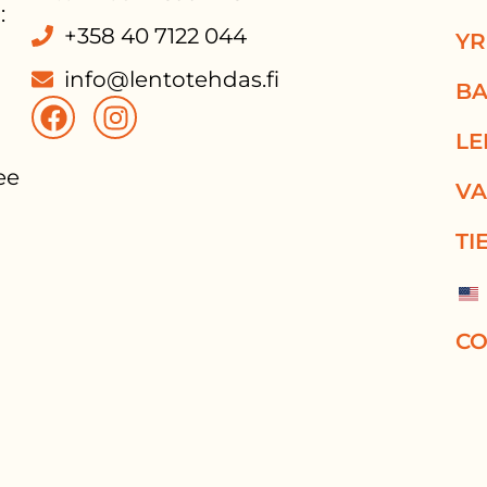
:
+358 40 7122 044
YR
info@lentotehdas.fi
BA
LE
e 
VA
TI
CO