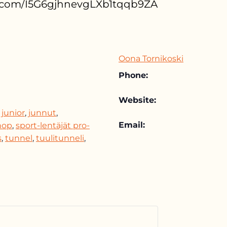
pp.com/I5G6gjhnevgLXb1tqqb9ZA
Oona Tornikoski
Phone:
Website:
junior
,
junnut
,
Email:
hop
,
sport-lentäjät pro-
s
,
tunnel
,
tuulitunneli
,