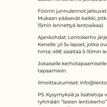
Föönin junnulennot jatkuvat t
Mukaan pääsevät kaikki, jotk
15min lennettyä lentoaikaa)
Ajankohdat: Lentokerho järjes
Kenelle: yli 5v lapset, jotka ov
hinta: 49€ sisältää 5-10min 
Jokaiselle kerhotapaamiselle i
tapaamisiin.
Ilmoittautumiset: info@lento
PS. Kysymyksiä ja lisätietoja
ryhmään “lasten lentokerho”