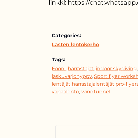
linkki: https://chat.whatsa
Categories:
Lasten lentokerho
Tags:
Fööni
,
harrastajat
,
indoor skydiving
,
laskuvarjohyppy
,
Sport flyer works
lentäjät harrastajalentäjät pro-flyer
vapaalento
,
windtunnel