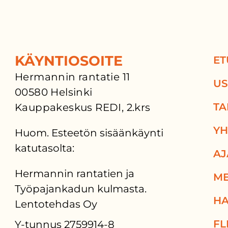
KÄYNTIOSOITE
ET
Hermannin rantatie 11
US
00580 Helsinki
TA
Kauppakeskus REDI, 2.krs
YH
Huom. Esteetön sisäänkäynti
katutasolta:
AJ
Hermannin rantatien ja
ME
Työpajankadun kulmasta.
HA
Lentotehdas Oy
FL
Y-tunnus 2759914-8