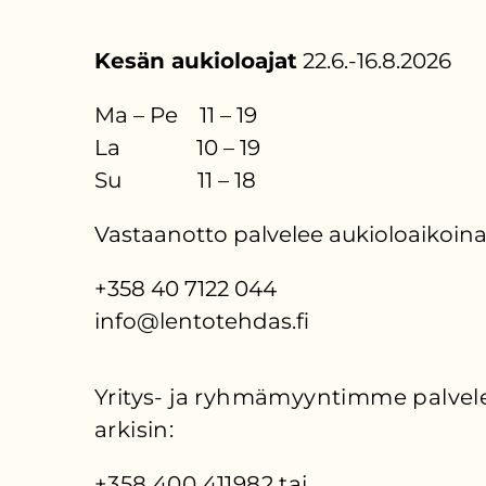
Kesän aukioloajat
22.6.-16.8.2026
Ma – Pe 11 – 19
La 10 – 19
Su 11 – 18
Vastaanotto palvelee aukioloaikoina
+358 40 7122 044
info@lentotehdas.fi
Yritys- ja ryhmämyyntimme palvele
arkisin:
+358 400 411982 tai 