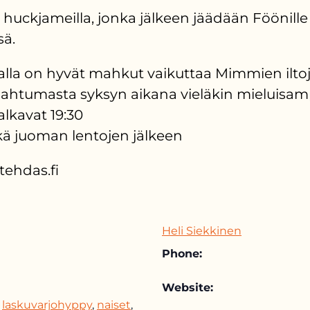
ä huckjameilla, jonka jälkeen jäädään Föönille
sä.
alla on hyvät mahkut vaikuttaa Mimmien iltoj
pahtumasta syksyn aikana vieläkin mieluisampi k
 alkavat 19:30
ekä juoman lentojen jälkeen
tehdas.fi
Heli Siekkinen
Phone:
Website:
laskuvarjohyppy
,
naiset
,