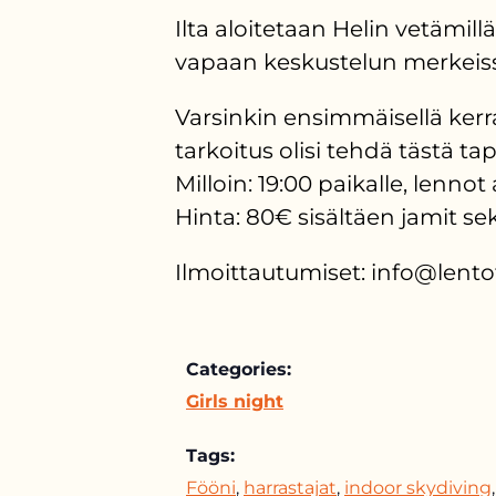
Ilta aloitetaan Helin vetämill
vapaan keskustelun merkeis
Varsinkin ensimmäisellä kerr
tarkoitus olisi tehdä tästä ta
Milloin: 19:00 paikalle, lennot
Hinta: 80€ sisältäen jamit s
Ilmoittautumiset: info@lento
Categories:
Girls night
Tags:
Fööni
,
harrastajat
,
indoor skydiving
,