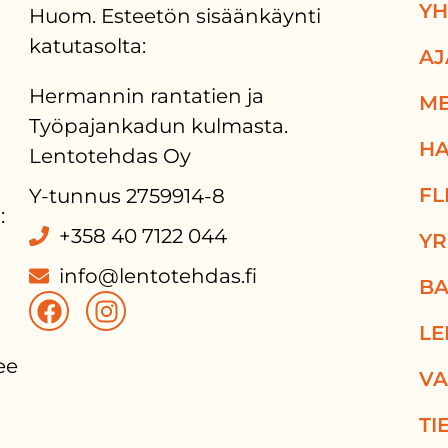
YH
Huom. Esteetön sisäänkäynti
katutasolta:
AJ
Hermannin rantatien ja
ME
Työpajankadun kulmasta.
HA
Lentotehdas Oy
FL
Y-tunnus 2759914-8
:
+358 40 7122 044
YR
info@lentotehdas.fi
BA
LE
e 
VA
TI