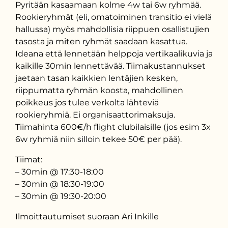
Pyritään kasaamaan kolme 4w tai 6w ryhmää.
Rookieryhmät (eli, omatoiminen transitio ei vielä
hallussa) myös mahdollisia riippuen osallistujien
tasosta ja miten ryhmät saadaan kasattua.
Ideana että lennetään helppoja vertikaalikuvia ja
kaikille 30min lennettävää. Tiimakustannukset
jaetaan tasan kaikkien lentäjien kesken,
riippumatta ryhmän koosta, mahdollinen
poikkeus jos tulee verkolta lähteviä
rookieryhmiä. Ei organisaattorimaksuja.
Tiimahinta 600€/h flight clubilaisille (jos esim 3x
6w ryhmiä niin silloin tekee 50€ per pää).
Tiimat:
– 30min @ 17:30-18:00
– 30min @ 18:30-19:00
– 30min @ 19:30-20:00
Ilmoittautumiset suoraan Ari Inkille