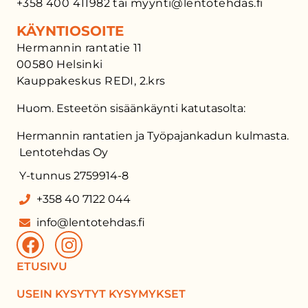
+358 400 411982 tai myynti@lentotehdas.fi
KÄYNTIOSOITE
Hermannin rantatie 11
00580 Helsinki
Kauppakeskus REDI, 2.krs
Huom. Esteetön sisäänkäynti katutasolta:
Hermannin rantatien ja Työpajankadun kulmasta.
Lentotehdas Oy
Y-tunnus 2759914-8
+358 40 7122 044
info@lentotehdas.fi
ETUSIVU
USEIN KYSYTYT KYSYMYKSET