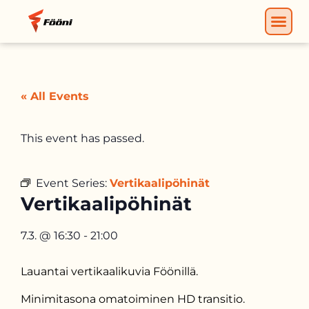
« All Events
This event has passed.
Event Series:
Vertikaalipöhinät
Vertikaalipöhinät
7.3.
@
16:30
-
21:00
Lauantai vertikaalikuvia Föönillä.
Minimitasona omatoiminen HD transitio.