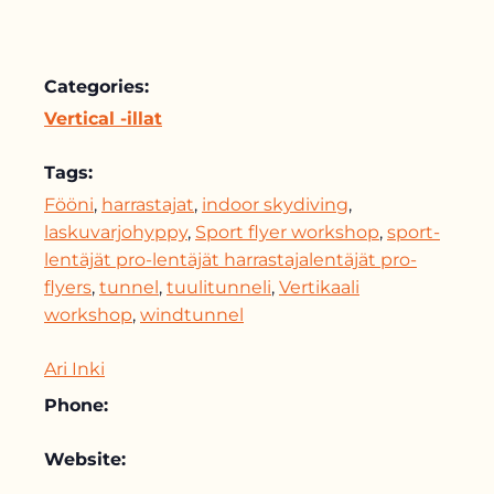
Categories:
Vertical -illat
Tags:
Fööni
,
harrastajat
,
indoor skydiving
,
laskuvarjohyppy
,
Sport flyer workshop
,
sport-
lentäjät pro-lentäjät harrastajalentäjät pro-
flyers
,
tunnel
,
tuulitunneli
,
Vertikaali
workshop
,
windtunnel
Ari Inki
Phone:
Website: