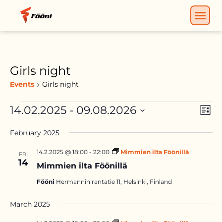
Girls night
Events
Girls night
Vie
Eve
14.02.2025
 - 
09.08.2026
LIST
Nav
Vie
SELECT
Nav
February 2025
DATE.
14.2.2025 @ 18:00
-
22:00
Mimmien ilta Föönillä
FRI
14
Mimmien ilta Föönillä
Fööni
Hermannin rantatie 11, Helsinki, Finland
March 2025