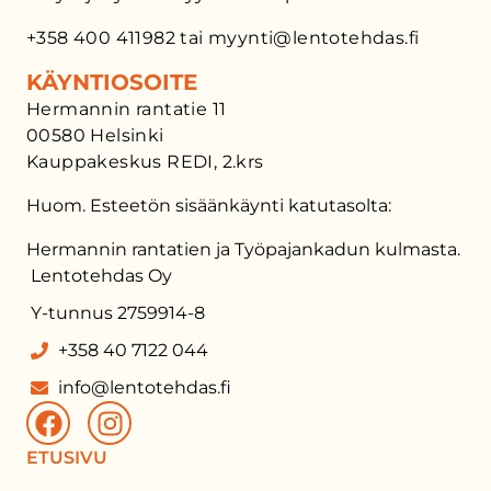
+358 400 411982 tai myynti@lentotehdas.fi
KÄYNTIOSOITE
Hermannin rantatie 11
00580 Helsinki
Kauppakeskus REDI, 2.krs
Huom. Esteetön sisäänkäynti katutasolta:
Hermannin rantatien ja Työpajankadun kulmasta.
Lentotehdas Oy
Y-tunnus 2759914-8
+358 40 7122 044
info@lentotehdas.fi
ETUSIVU